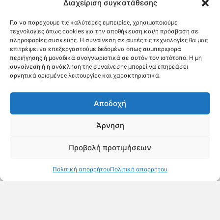
Διαχείριση συγκατάθεσης
και ο Δήμαρχος
Κηφισιάς Βασίλης
Για να παρέχουμε τις καλύτερες εμπειρίες, χρησιμοποιούμε
Ξυπολυτάς, ενώ την
τεχνολογίες όπως cookies για την αποθήκευση και/ή πρόσβαση σε
εκδήλωση τίμησαν με την
πληροφορίες συσκευής. Η συναίνεση σε αυτές τις τεχνολογίες θα μας
επιτρέψει να επεξεργαστούμε δεδομένα όπως συμπεριφορά
παρουσία τους ο Νίκος
περιήγησης ή μοναδικά αναγνωριστικά σε αυτόν τον ιστότοπο. Η μη
Χιωτάκης, Περιφερειακός
συναίνεση ή η ανάκληση της συναίνεσης μπορεί να επηρεάσει
Σύμβουλος και πρώην
αρνητικά ορισμένες λειτουργίες και χαρακτηριστικά.
Δήμαρχος, καθώς και
πλήθος εκπροσώπων της
Αποδοχή
τοπικής αυτοδιοίκησης και
της κοινωνίας των πολιτών.
Άρνηση
Η Κιτάντζης Φυτά ΑΓΕΕ είχε
Προβολή προτιμήσεων
τη χαρά να συμβάλει στη
διαμόρφωση του χώρου με
Πολιτική απορρήτου
Πολιτική απορρήτου
επιλεγμένες συνθέσεις
φυτών, ενισχύοντας την
αισθητική εμπειρία της
έκθεσης και δημιουργώντας
ένα περιβάλλον που