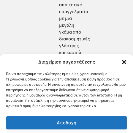
απαιτητικό
επαγγελματία
με μια
μεγάλη
γκάμα από
διακοσμητικές
γλάστρες
και κασπώ
Διαχείριση συγκατάθεσης
Περισσότερα
Για να παρέχουμε τις καλύτερες εμπειρίες, χρησιμοποιούμε
τεχνολογίες όπως cookies για την αποθήκευση και/ή πρόσβαση σε
πληροφορίες συσκευής. Η συναίνεση σε αυτές τις τεχνολογίες θα μας
επιτρέψει να επεξεργαστούμε δεδομένα όπως συμπεριφορά
περιήγησης ή μοναδικά αναγνωριστικά σε αυτόν τον ιστότοπο. Η μη
Προϊόντα με
συναίνεση ή η ανάκληση της συναίνεσης μπορεί να επηρεάσει
αρνητικά ορισμένες λειτουργίες και χαρακτηριστικά.
φροντίδα, σεβασμό
και την εγγύηση του
Αποδοχή
ονόματός μας