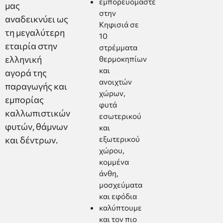
εμπορευόμαστε
μας
στην
αναδεικνύει ως
Κηφισιά σε
τη μεγαλύτερη
10
εταιρία στην
στρέμματα
ελληνική
θερμοκηπίων
και
αγορά της
ανοιχτών
παραγωγής και
χώρων,
εμπορίας
φυτά
καλλωπιστικών
εσωτερικού
φυτών, θάμνων
και
και δέντρων.
εξωτερικού
χώρου,
κομμένα
άνθη,
μοσχεύματα
και εφόδια
καλύπτουμε
και τον πιο