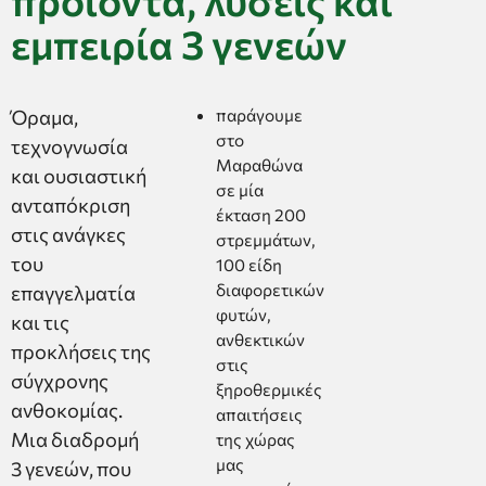
εμπειρία 3 γενεών
Όραμα,
παράγουμε
στο
τεχνογνωσία
Μαραθώνα
και ουσιαστική
σε μία
ανταπόκριση
έκταση 200
στις ανάγκες
στρεμμάτων,
του
100 είδη
διαφορετικών
επαγγελματία
φυτών,
και τις
ανθεκτικών
προκλήσεις της
στις
σύγχρονης
ξηροθερμικές
ανθοκομίας.
απαιτήσεις
Μια διαδρομή
της χώρας
μας
3 γενεών, που