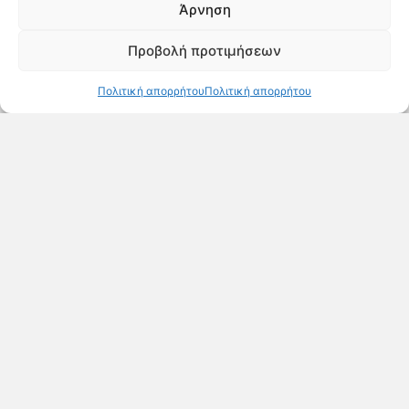
Παράγουμε, εμπορευόμαστε
Άρνηση
και εφοδιάζουμε τον
επαγγελματία συνεργάτη μας
Προβολή προτιμήσεων
με φυτά εξωτερικού και
εσωτερικού χώρου, εφόδια,
Πολιτική απορρήτου
Πολιτική απορρήτου
δρεπτά άνθη και
διακοσμητικές γλάστρες.
Από τον σπόρο και το
μόσχευμα μέχρι την
προμήθεια του παραγόμενου
φυτού, με πίστη στην
τεχνογνωσία μας, εγγυόμαστε
πλήρη έλεγχο της
παραγωγικής διαδικασίας, με
ολοκληρωμένες υπηρεσίες
και λύσεις για όλους μας τους
συνεργάτες, από παραγωγούς
και κηπουρούς έως garden
centers, κηποτέχνες και