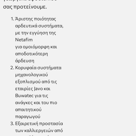
σας προτείνουμε.
Άριστης ποιότητας
αρδευτικά συστήματα,
με την εγγύηση της
Νetafim
για ομοιόμορφη και
αποδοτικότερη
άρδευση
Κορυφαία συστήματα
μηχανολογικού
εξοπλισμού από τις
εταιρίες Javo και
Buwatec για τις
ανάγκες και του πιο
απαιτητικού
παραγωγού
Εξαιρετική προστασία
των καλλιεργειών από