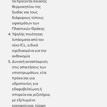
τα προϊόντα σκίασης
θερμοκηπίου της
Sudlac και τους
διάφορους τύπους
υφασμάτων των
Πλαστικών Θράκης
Υψηλής ποιότητας
λιπάσματα από τον
οίκο ΙCL, ειδικά
σχεδιασμένα για την
ανθοκομία
Δυνατή ανταπόκριση
στις απαιτήσεις των
υποστρωμάτων, είτε
πρόκειται για
υδροπονίες για
εδαφοβελτίωση ή
σπορεία και ριζοτήρια,
με εξελιγμένο
κοκοφοίνικα, τύρφη