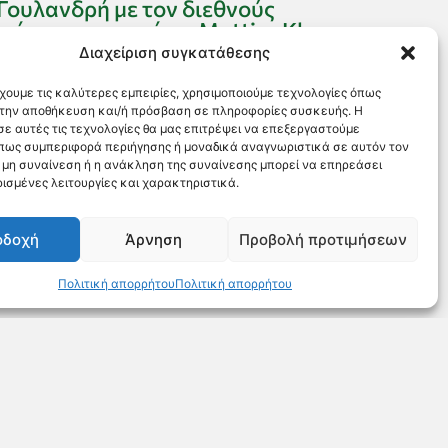
Γουλανδρή με τον διεθνούς
φήμης φωτογράφο Mattias Klum
Διαχείριση συγκατάθεσης
ΧΟΡΗΓΙΑ στο Μουσείο Φυσικής Ιστορίας Γουλανδρη με
τον διεθνούς φήμης φωτογράφο του National Geographic
χουμε τις καλύτερες εμπειρίες, χρησιμοποιούμε τεχνολογίες όπως
Mattias Klum. Μια βραδιά αφιερωμένη στη φύση και το
α την αποθήκευση και/ή πρόσβαση σε πληροφορίες συσκευής. Η
περιβάλλον, στο Μουσείο Φυσικής Ιστορίας Γουλανδρή, με
σε αυτές τις τεχνολογίες θα μας επιτρέψει να επεξεργαστούμε
ομιλητή τον διεθνούς φήμης φωτογράφο...
πως συμπεριφορά περιήγησης ή μοναδικά αναγνωριστικά σε αυτόν τον
Η μη συναίνεση ή η ανάκληση της συναίνεσης μπορεί να επηρεάσει
Νέα
ισμένες λειτουργίες και χαρακτηριστικά.
οδοχή
Άρνηση
Προβολή προτιμήσεων
Πολιτική απορρήτου
Πολιτική απορρήτου