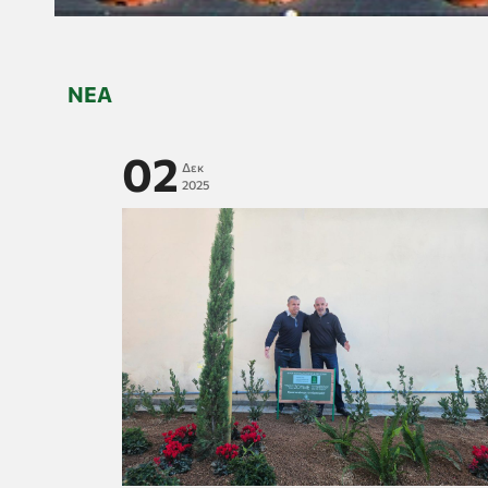
ΝΈΑ
02
Δεκ
2025