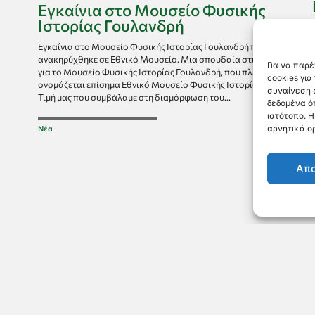
Εγκαίνια στο Μουσείο Φυσικής
Ιστορίας Γουλανδρή
Εγκαίνια στο Μουσείο Φυσικής Ιστορίας Γουλανδρή που
ανακηρύχθηκε σε Εθνικό Μουσείο. Μια σπουδαία στιγμή
Για να παρέ
για το Μουσείο Φυσικής Ιστορίας Γουλανδρή, που πλέον
cookies γι
ονομάζεται επίσημα Εθνικό Μουσείο Φυσικής Ιστορίας.
συναίνεση 
Τιμή μας που συμβάλαμε στη διαμόρφωση του...
δεδομένα ό
ιστότοπο. 
αρνητικά ορ
Νέα
Απ